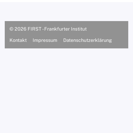
Dipl.-Psych. Prof. Matthias S.
Hartmann
© 2026 FIRST - Frankfurter Institut
Supervisorinnen/Supervisoren
Kontakt
Impressum
Datenschutzerklärung
Assistentinnen
M.Sc. Psych. Luisa Landenberger
M.Sc. Sinem Rhein
B.Sc. Lucca Ripperger
Praxis
Über unsere Praxis
Praxisteam