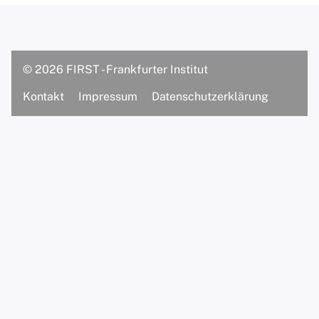
Dipl.-Psych. Prof. Matthias S.
Hartmann
© 2026 FIRST - Frankfurter Institut
Supervisorinnen/Supervisoren
Kontakt
Impressum
Datenschutzerklärung
Assistentinnen
M.Sc. Psych. Luisa Landenberger
M.Sc. Sinem Rhein
B.Sc. Lucca Ripperger
Praxis
Über unsere Praxis
Praxisteam