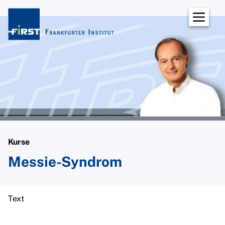
Institut
Über uns
Dozentinnen und Dozenten
Prof. Norbert W. Lotz
Dipl.-Biol. Christina Oxfort, Ph. D.
Dipl.-Psych. Dipl. Päd. Wolf-Ulrich
Scholz
Kurse
Dipl.-Psych. Dr. phil. Maren Langlotz-
Messie-Syndrom
Weis
Dipl.-Psych. Gert Kowarowsky
Text
Dipl.-Psych. Prof. Dr. René F. W.
Diekstra