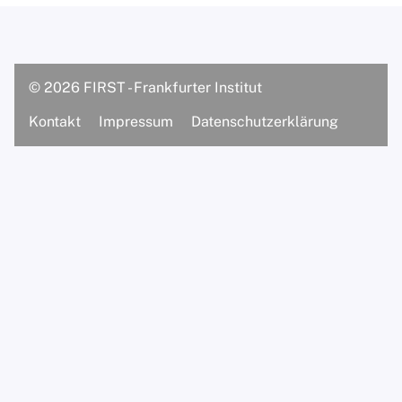
Dipl.-Psych. Prof. Matthias S.
Hartmann
© 2026 FIRST - Frankfurter Institut
Supervisorinnen/Supervisoren
Kontakt
Impressum
Datenschutzerklärung
Assistentinnen
M.Sc. Psych. Luisa Landenberger
M.Sc. Sinem Rhein
B.Sc. Lucca Ripperger
Praxis
Über unsere Praxis
Praxisteam