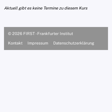
Dipl.-Psych. Prof. Matthias S.
Aktuell gibt es keine Termine zu diesem Kurs
Hartmann
Supervisorinnen/Supervisoren
© 2026 FIRST - Frankfurter Institut
Assistentinnen
Kontakt
Impressum
Datenschutzerklärung
M.Sc. Psych. Luisa Landenberger
M.Sc. Sinem Rhein
B.Sc. Lucca Ripperger
Praxis
Über unsere Praxis
Praxisteam