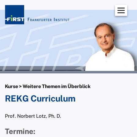
Institut
Über uns
Dozentinnen und Dozenten
Prof. Norbert W. Lotz
Dipl.-Biol. Christina Oxfort, Ph. D.
Dipl.-Psych. Dipl. Päd. Wolf-Ulrich
Scholz
Kurse > Weitere Themen im Überblick
Dipl.-Psych. Dr. phil. Maren Langlotz-
REKG Curriculum
Weis
Dipl.-Psych. Gert Kowarowsky
Prof. Norbert Lotz, Ph. D.
Dipl.-Psych. Prof. Dr. René F. W.
Termine:
Diekstra