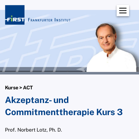
Praxis
Über unsere Praxis
Praxisteam
Prof. Norbert Lotz, Ph. D.
Mathias Eifler
Wolf-Ulrich Scholz
Hanna Hentschel-Klumpp
Kurse > ACT
Dr. Azra Peterschik
Akzeptanz- und
Daniela Tamme-Kodjovi
Commitmenttherapie Kurs 3
Charlotte Fern
Prof. Norbert Lotz, Ph. D.
Publikationen