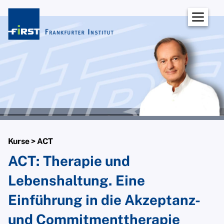
Praxisteam
Prof. Norbert Lotz, Ph. D.
Mathias Eifler
Wolf-Ulrich Scholz
Hanna Hentschel-Klumpp
Dr. Azra Peterschik
Daniela Tamme-Kodjovi
Charlotte Fern
Kurse > ACT
ACT: Therapie und
Publikationen
Lebenshaltung. Eine
Kontakt
Einführung in die Akzeptanz-
und Commitmenttherapie