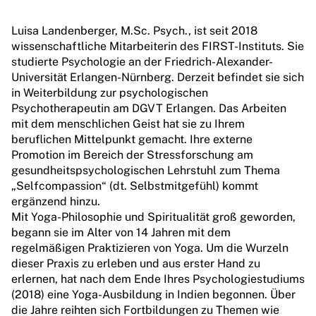
Über unsere Praxis
Luisa Landenberger, M.Sc. Psych., ist seit 2018
wissenschaftliche Mitarbeiterin des FIRST-Instituts. Sie
Praxisteam
studierte Psychologie an der Friedrich-Alexander-
Universität Erlangen-Nürnberg. Derzeit befindet sie sich
Prof. Norbert Lotz, Ph. D.
in Weiterbildung zur psychologischen
Psychotherapeutin am DGVT Erlangen. Das Arbeiten
Mathias Eifler
mit dem menschlichen Geist hat sie zu Ihrem
Wolf-Ulrich Scholz
beruflichen Mittelpunkt gemacht. Ihre externe
Promotion im Bereich der Stressforschung am
Hanna Hentschel-Klumpp
gesundheitspsychologischen Lehrstuhl zum Thema
„Selfcompassion“ (dt. Selbstmitgefühl) kommt
Dr. Azra Peterschik
ergänzend hinzu.
Daniela Tamme-Kodjovi
Mit Yoga-Philosophie und Spiritualität groß geworden,
begann sie im Alter von 14 Jahren mit dem
Charlotte Fern
regelmäßigen Praktizieren von Yoga. Um die Wurzeln
dieser Praxis zu erleben und aus erster Hand zu
erlernen, hat nach dem Ende Ihres Psychologiestudiums
Publikationen
(2018) eine Yoga-Ausbildung in Indien begonnen. Über
die Jahre reihten sich Fortbildungen zu Themen wie